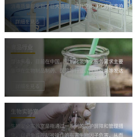
消毒质量都受到了巨大挑战，提升空间净化的标准迫
在眉睫。过氧化氢净化最大的特点是使用低浓度的消
詳細を見る
毒剂达到高水平的消毒效果，对环境中的物品不会产
生腐蚀性。产品还可用于对航空飞机、转运病人的车
辆、隔离室等LOG6级空间消毒净化。
食品行业
了解更多
整体来看，目前在中国，过氧化氢净化服务需求主要
集中在生物制品制药、医院等行业。根据欧美等发达
国家的发展经验来看，过氧化氢净化服务将逐渐应用
詳細を見る
到食品行业。未来，食品工业可能成为下一个过氧化
氢净化应用增长点。具体来看，食品工业在以下几个
方面将会应用到过氧化氢净化。
生物实验室
生物安全实验室是指通过一系列的防护屏障和管理措
施，以避免或控制被操作的有害生物因子危害，从而