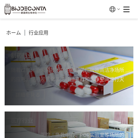
ホーム
|
行业应用
制药行业
随着过氧化氢灭菌技术在生物制药厂房等高洁净场所
的应用，使用过氧化氢进行隔离器和洁净空间进行灭
菌的过程、验证方法及关键控制点非常重要。因此，
詳細を見る
过氧化氢蒸汽灭菌技术的优缺点成为生物制药厂房洁
净区灭菌方式的选择必须思考的关键要素。生物制药
对洁净区的空间灭菌效力要求很高，至少需具备以下
医疗行业
5 点要求:
自疫情发生，医院、急救中心、PCR实验室等场所的