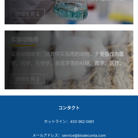
达到生物安全要求，使得实验室可以用于开展微生物
詳細を見る
学、生物化学、生物医学、动物实验等领域的研究。
由于生物安全三、四级实验室(BSL-3/4)试验的样本对
人、畜有高度传染性的烈性传染，为了保证实验室时
实验动物房
刻处于无
实验动物是专门培育供实验用的动物，主要指作为医
学、药学、生物学、兽医学等的科研、教学、医疗、
鉴定、诊断、生物制品制造等需要为目的而驯养、繁
詳細を見る
殖、育成的动物。实验动物房是指适宜于饲养、繁育
实验动物的建筑物。无菌、已知菌以及无特殊病原体
动物都需要在无菌或尽可能无菌的环境里饲养，这种
コンタクト
环境，目前国际上通
ホットライン：400 962 0661
メールアドレス：service@biodeconta.com