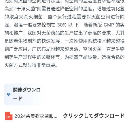
无须对灭菌的空间进行除湿，对空间的温湿度要求也不是很
高;而“干法灭菌”则需要通过降低空间的湿度，增加过氧化氢
的浓度来杀灭细菌，整个运行过程需要对灭菌空间进行除
湿，湿度一般要求控制在 30% 以 下，随着新版 GMP 的实
施和推广，我国对无菌药品的生产提出了更高的要求，尤其
是随着生物制剂的快速发展，一次性使用系统技术越来越得
到广泛应用，厂房布局也越来越灵活，空间灭菌一直是生物
制药生产过程中的关键环节，为提高产品质量，选择合适的
灭菌方式就显得非常重要。
関連ダウンロ
ード
クリックしてダウンロード
2024碧奥锝灭菌服务手册