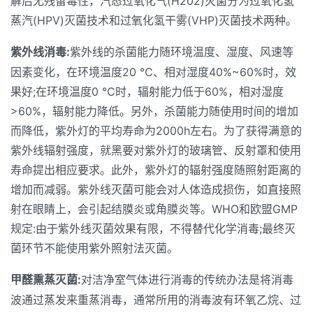
解后无残留毒性，汽态过氧化气(H202)灭菌分为过氧化氢
蒸汽(HPV)灭菌技术和过氧化氢干雾(VHP)灭菌技术两种。
紫外线消毒:
紫外线的杀菌能力随环境温度、湿度、风速等
因素变化，在环境温度20 ℃、相对湿度40%~60%时，效
果好;在环境温度0 ℃时，辐射能力低于60%，相对湿度
>60%，辐射能力降低。另外，杀菌能力随使用时间的增加
而降低，紫外灯的平均寿命为2000h左右。为了获得满意的
紫外线辐射强度，就黑要对紫外灯的玻璃管、反射罩和使用
寿命提出相应要求。此外，紫外灯的辐射强度随照射距离的
增加而减弱。紫外线灭菌可能会对人体造成损伤，如直接照
射在眼睛上，会引起结膜炎或角膜炎等。WHO和欧盟GMP
规定:由于紫外线灭菌效果有限，不得替代化学消毒;最终灭
菌环节不能使用紫外照射法灭菌。
甲醛熏蒸灭菌:
对洁净室气体进行消毒的传统办法是将消毒
波通过蒸发来重蒸消毒，通常所用的消毒波有环氧乙烷、过