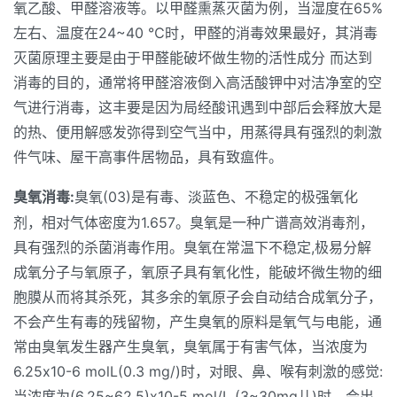
氧乙酸、甲醛溶液等。以甲醛熏蒸灭菌为例，当湿度在65%
左右、温度在24~40 ℃时，甲醛的消毒效果最好，其消毒
灭菌原理主要是由于甲醛能破坏做生物的活性成分 而达到
消毒的目的，通常将甲醛溶液倒入高活酸钾中对洁净室的空
气进行消毒，这丰要是因为局经酸讯遇到中部后会释放大是
的热、便用解感发弥得到空气当中，用蒸得具有强烈的刺激
件气味、屋干高事件居物品，具有致瘟件。
臭氧消毒:
臭氧(03)是有毒、淡蓝色、不稳定的极强氧化
剂，相对气体密度为1.657。臭氧是一种广谱高效消毒剂，
具有强烈的杀菌消毒作用。臭氧在常温下不稳定,极易分解
成氧分子与氧原子，氧原子具有氧化性，能破坏微生物的细
胞膜从而将其杀死，其多余的氧原子会自动结合成氧分子，
不会产生有毒的残留物，产生臭氧的原料是氧气与电能，通
常由臭氧发生器产生臭氧，臭氧属于有害气体，当浓度为
6.25x10-6 molL(0.3 mg/)时，对眼、鼻、喉有刺激的感觉:
当浓度为(6.25~62.5)x10-5 mol/L (3~30mg儿)时，会出