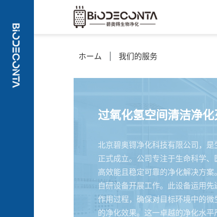
ホーム
|
我们的服务
过氧化氢空间清洁净化
北京碧奥锝净化科技有限公司，是生
正式成立。公司专注于生命科学、
高效能且稳定可靠的净化解决方案
自研设备开展工作。此设备运用先
作用过程，确保对目标环境中的微
的净化效果。这一卓越的净化水平